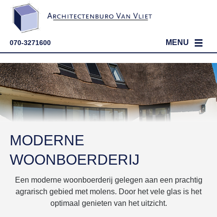
MENU
070-3271600
HOME
PARTICULIER
ZAKELIJK
PORTFOLIO
WERKWIJZE
EIGEN HUIS BOUWEN
PORTFOLIO
MODERNE
OVER ONS
PROJECTONTWIKKELING
BOUWADVIES OP MAAT
WOONBOERDERIJ
CONTACT
VERGUNNINGEN
DE ARCHITECT
STAPPENPLAN
Een moderne woonboerderij gelegen aan een prachtig
KAVEL KOPEN?
ONS TEAM
agrarisch gebied met molens. Door het vele glas is het
optimaal genieten van het uitzicht.
ONZE VISIE