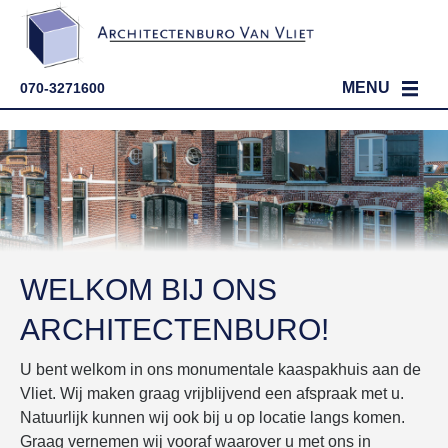
MENU
070-3271600
HOME
PARTICULIER
ZAKELIJK
PORTFOLIO
WERKWIJZE
EIGEN HUIS BOUWEN
PORTFOLIO
WELKOM BIJ ONS
OVER ONS
PROJECTONTWIKKELING
BOUWADVIES OP MAAT
ARCHITECTENBURO!
CONTACT
VERGUNNINGEN
DE ARCHITECT
STAPPENPLAN
U bent welkom in ons monumentale kaaspakhuis aan de
KAVEL KOPEN?
ONS TEAM
Vliet. Wij maken graag vrijblijvend een afspraak met u.
Natuurlijk kunnen wij ook bij u op locatie langs komen.
ONZE VISIE
Graag vernemen wij vooraf waarover u met ons in