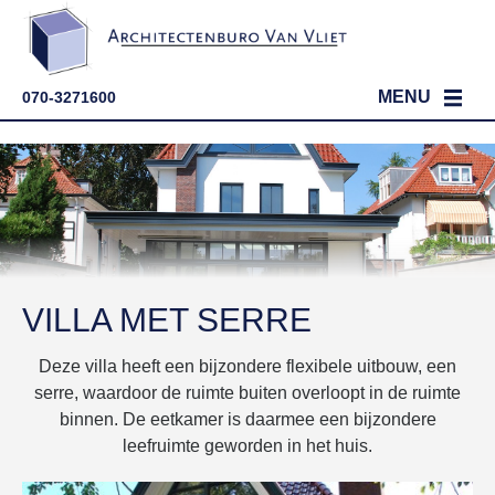
MENU
070-3271600
HOME
PARTICULIER
ZAKELIJK
PORTFOLIO
WERKWIJZE
EIGEN HUIS BOUWEN
PORTFOLIO
VILLA MET SERRE
OVER ONS
PROJECTONTWIKKELING
BOUWADVIES OP MAAT
Deze villa heeft een bijzondere flexibele uitbouw, een
CONTACT
VERGUNNINGEN
DE ARCHITECT
STAPPENPLAN
serre, waardoor de ruimte buiten overloopt in de ruimte
binnen. De eetkamer is daarmee een bijzondere
KAVEL KOPEN?
ONS TEAM
leefruimte geworden in het huis.
ONZE VISIE